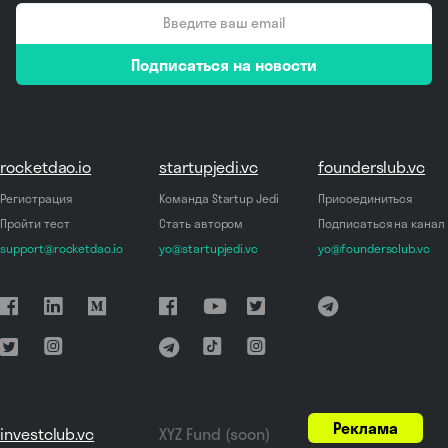
email
Подписаться на новости
*
rocketdao.io
startupjedi.vc
founderslub.vc
Регистрация
Команда Startup Jedi
Присоединиться
Пройти тест
Стать автором
Подписаться на канал
support@rocketdao.io
yo@startupjedi.vc
yo@foundersclub.vc
Реклама
investclub.vc
XYZ Fund (soon)