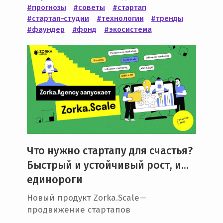
#прогнозы
#советы
#стартап
e
#стартап-студии
#технологии
#тренды
n
#фаундер
#фонд
#экосистема
t
Что нужно стартапу для счастья?
Быстрый и устойчивый рост, и…
единороги
Новый продукт Zorka.Scale —
продвижение стартапов