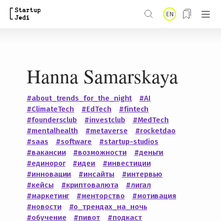
S
EN
k
i
p
Hanna Samarskaya
t
o
#about_trends_for_the_night
#AI
m
#ClimateTech
#EdTech
#fintech
a
#foundersclub
#investclub
#MedTech
#mentalhealth
#metaverse
#rocketdao
i
#saas
#software
#startup-studios
n
#вакансии
#возможности
#деньги
#единорог
#идеи
#инвестиции
c
#инновации
#инсайты
#интервью
o
#кейсы
#криптовалюта
#лигал
#маркетинг
#менторство
#мотивация
n
#новости
#о_трендах_на_ночь
t
#обучение
#пивот
#подкаст