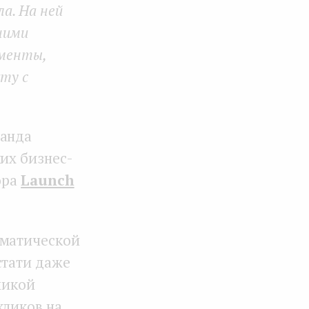
а. На ней
ними
ументы,
ту с
манда
их бизнес-
ора
Launch
оматической
стати даже
микой
кликов на