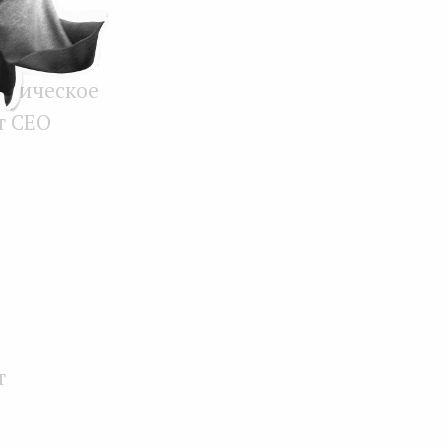
ческого
том больше
матическое
т CEO
т
.