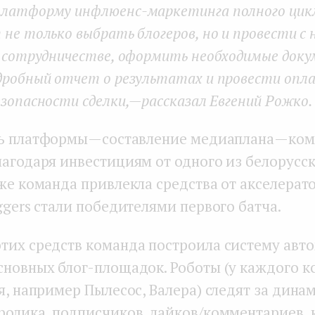
латформу инфлюенс-маркетинга полного цикл
не только выбрать блогеров, но и провести с 
о сотрудничестве, оформить необходимые док
дробный отчет о результатах и провести опла
зопасности сделки, — рассказал Евгений Рожко.
ь платформы — составление медиаплана — ко
лагодаря инвестициям от одного из белорусск
кже команда привлекла средства от акселерат
oggers стали победителями первого батча.
тих средств команда построила систему авт
сновных блог-площадок. Роботы (у каждого к
я, например Пылесос, Валера) следят за дина
ролика, подписчиков, лайков/комментариев, 