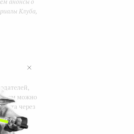
уем анонсы о
риалы Клуба,
модателей,
щением можно
лиента через
 до