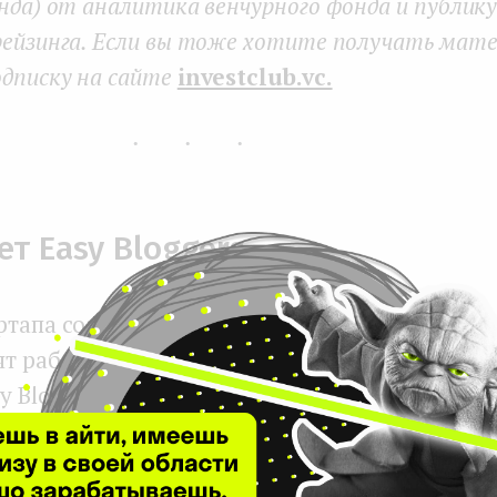
нда) от аналитика венчурного фонда и публик
рейзинга. Если вы тоже хотите получать мате
дписку на сайте
investclub.vc.
...
ет Easy Bloggers
ртапа создает единую точку входа для рекла
ят работать с блогерами. С некоторым допу
y Bloggers и Booking: оба сервиса проводят к
орядоченного рынка от подбора исполнителя
ния оказанной услугой.