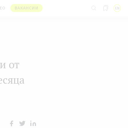
ЕО
ВАКАНСИИ
EN
и от
есяца