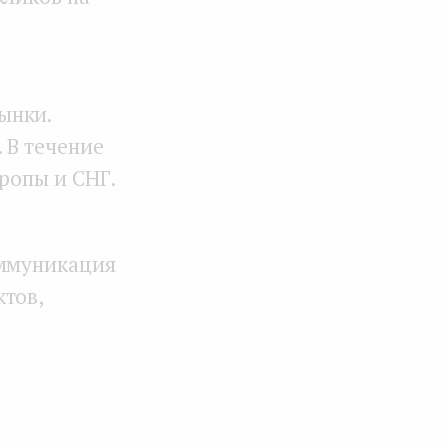
ынки.
 В течение
ропы и СНГ.
оммуникация
тов,