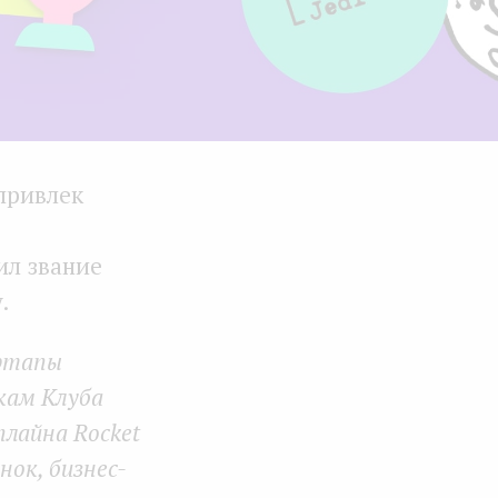
 привлек
ил звание
.
артапы
икам Клуба
лайна Rocket
нок, бизнес-