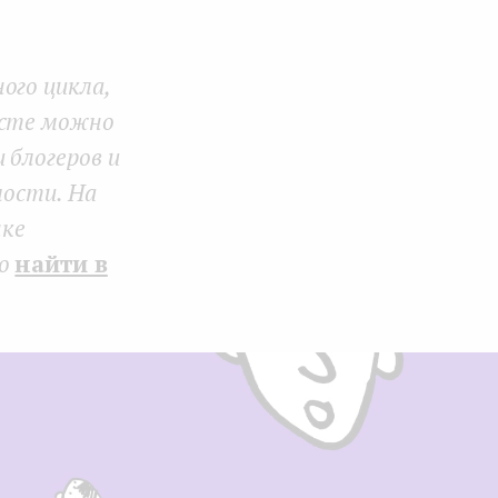
Face
Twit
Lin
boo
ter
kedI
ого цикла,
k
n
есте можно
 блогеров и
мости. На
нке
но
найти в