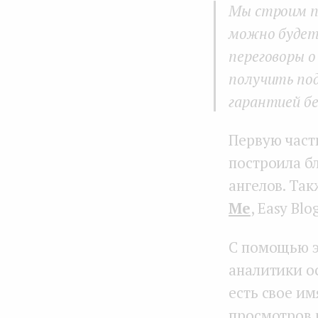
Мы строим п
можно будет 
переговоры 
получить по
гарантией бе
Первую част
построила б
ангелов. Та
Me
, Easy Bl
С помощью э
аналитики о
есть свое им
просмотров 