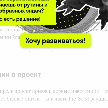
asy Bloggers стартовала как сервис автомати
диапланов рекламных кампаний. Именно в э
ется целевая аудитория платформы. Но авто
 медиапланов — только начало работы, говори
гений Рожко.
...
ии в проект
апреля проект привлек первые инвестиции — о
о бизнес-ангела — как часть Pre-Seed раунда