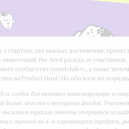
ц у стартапа два важных достижения: проект
ь инвестиций Pre-Seed раунда от участников
ого сообщества investclub.vc, а также получ
яца на Product Hunt! Но обо всем по-порядку
lub.vc создан для активно инвестирующих в ст
й бизнес ангелов и венчурных фондов. Участн
о высылаем трекшн отчеты стартапов из пайп
ты с оценкой по 4-м параметрам (продукт, ры