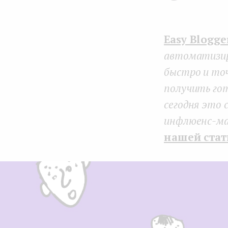
e
n
Easy Blogge
t
автоматизир
быстро и точ
получить гот
сегодня это 
инфлюенс-ма
нашей стат