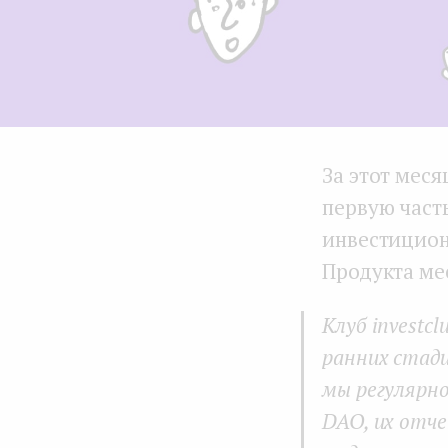
За этот меся
первую част
инвестиционн
Продукта мес
Клуб investc
ранних стади
мы регулярн
DAO, их отче