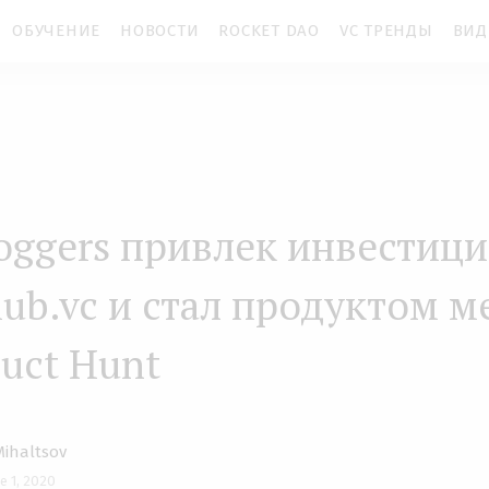
ОБУЧЕНИЕ
НОВОСТИ
ROCKET DAO
VC ТРЕНДЫ
ВИД
loggers привлек инвестици
lub.vc и стал продуктом м
duct Hunt
Mihaltsov
e 1, 2020