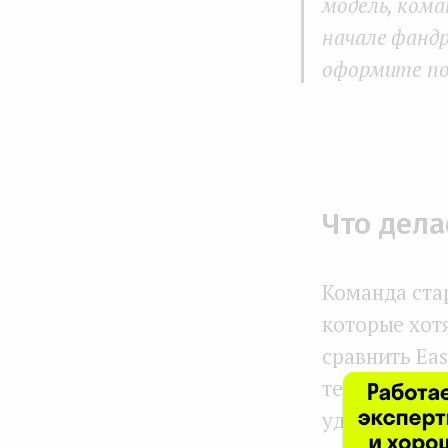
модель, кома
начале фанд
оформите по
Что дела
Команда ста
которые хот
сравнить Eas
тернии неуп
удовлетворе