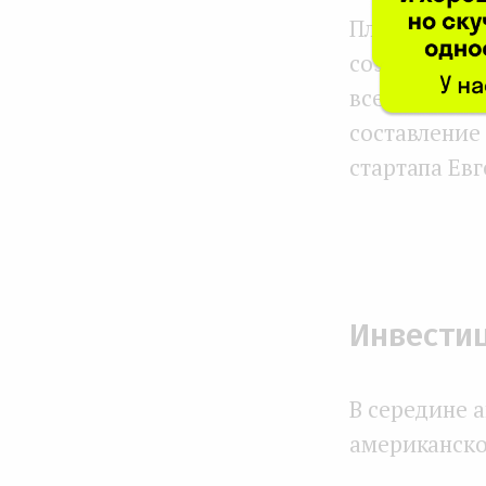
Платформа E
создания ме
всего нужда
составление
стартапа Ев
Инвестиц
В середине 
американског