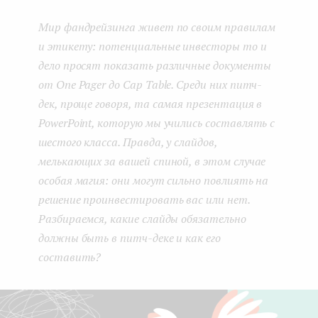
boo
ter
kedI
e
Мир фандрейзинга живет по своим правилам
k
n
n
и этикету: потенциальные инвесторы то и
t
дело просят показать различные документы
от One Pager до Cap Table. Среди них питч-
дек, проще говоря, та самая презентация в
PowerPoint, которую мы учились составлять с
шестого класса. Правда, у слайдов,
мелькающих за вашей спиной, в этом случае
особая магия: они могут сильно повлиять на
решение проинвестировать вас или нет.
Разбираемся, какие слайды обязательно
должны быть в питч-деке и как его
составить?