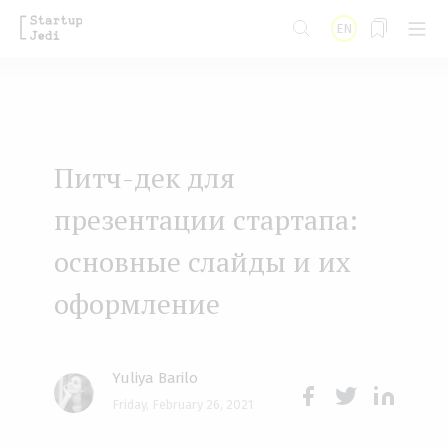
S
EN
k
i
p
t
Питч-дек для
o
m
презентации стартапа:
a
основные слайды и их
i
оформление
n
c
o
Yuliya Barilo
n
Friday, February 26, 2021
Face
Twit
Lin
t