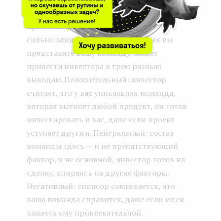
Казалось бы, простейший слайд
презентации, который, однако, очень
сильно влияет на результат. То, как вы
представите вашу команду, может
привести инвестора к трем разным
выводам. Положительный: инвестор
считает, что у вас уникальная команда,
которая вытянет любой продукт, он готов
инвестировать в вас, даже если проект
уступает другим. Нейтральный: состав
команды здесь — и не препятствующий
фактор, и не основной, инвестор готов на
сделку, опираясь на другие факторы.
Негативный: спонсор сомневается, что
ваша команда справится, даже если идея
кажется ему привлекательной.