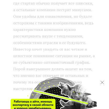
где стартап обычно получает все плюсики,
а остальные компании пестрят минусами.
Они удобны для ознакомления, но будьте
осторожны с такими изображениями, ведь
характеристики компании нужно
рассматривать вкупе с тенденциями,
особенностями отрасли и ее будущего.
Инвестор хочет увидеть от вас четкое и
целостное понимание ситуации на рынке, а
не субъективно-оптимистичный график.
Порой выигрышнее делать акцент на том,
что именно вас отличает от остальных и
почему эта особенность обязательно
выстрелит.
Команда