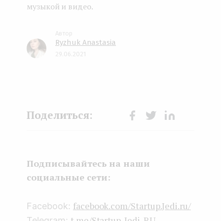
музыкой и видео.
Ryzhuk Anastasia
29.06.2021
Face
Twit
Lin
boo
ter
kedI
k
n
Подписывайтесь на наши
социальные сети:
facebook.com/Startup.Jedi.ru/
Facebook:
t.me/Startup_Jedi_RU
Telegram: