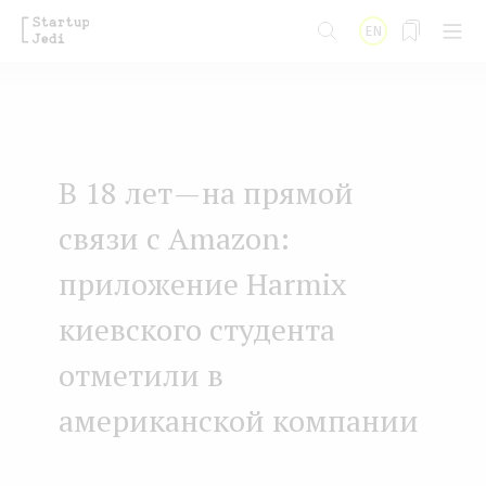
S
EN
k
i
p
t
В 18 лет — на прямой
o
m
связи с Amazon:
a
приложение Harmix
i
киевского студента
n
отметили в
c
o
американской компании
n
t