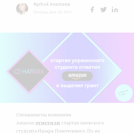
Ryzhuk Anastasia
e
Tuesday, June 29, 2021
n
Face
Twit
Lin
boo
ter
kedI
t
k
n
Специалисты компании
Amazon
отметили
стартап киевского
студента Назара Поночевного. По их