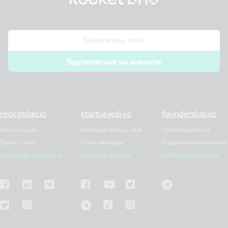
email
Подписаться на новости
*
rocketdao.io
startupjedi.vc
founderslub.vc
Регистрация
Команда Startup Jedi
Присоединиться
Пройти тест
Стать автором
Подписаться на канал
support@rocketdao.io
yo@startupjedi.vc
yo@foundersclub.vc