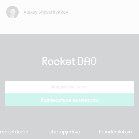
Alexey Sheverdyakov
email
Подписаться на новости
*
rocketdao.io
startupjedi.vc
founderslub.vc