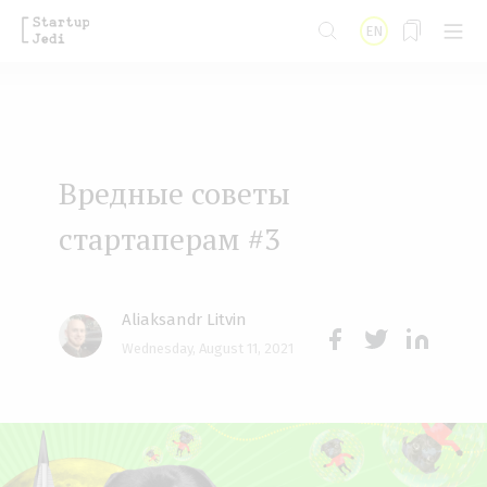
S
EN
k
i
p
t
Вредные советы
o
m
стартаперам #3
a
i
Aliaksandr Litvin
n
Wednesday, August 11, 2021
Face
Twit
Lin
c
boo
ter
kedI
o
k
n
n
t