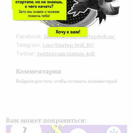
k
n
Подписывайтесь на наши
социальные сети:
facebook.com/Startup.Jedi.ru/
Facebook:
t.me/Startup_Jedi_RU
Telegram:
twitter.com/startup_jedi
Twitter:
Комментарии
Войдите для того, чтобы оставить комментарий
Вам может понравиться: