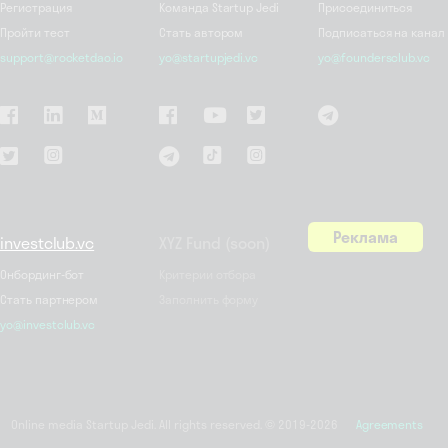
Регистрация
Команда Startup Jedi
Присоединиться
Пройти тест
Стать автором
Подписаться на канал
support@rocketdao.io
yo@startupjedi.vc
yo@foundersclub.vc
Реклама
investclub.vc
XYZ Fund (soon)
Онбординг-бот
Критерии отбора
Стать партнером
Заполнить форму
yo@investclub.vc
Online media Startup Jedi. All rights reserved. © 2019-2026
Agreements