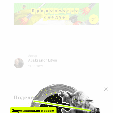
Aliaksandr Litvin
11.08.2021
Face
Twit
Lin
boo
ter
kedI