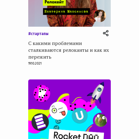
e
n
t
#стартапы
С какими проблемами
сталкиваются релоканты и как их
пережить
19.10.2021