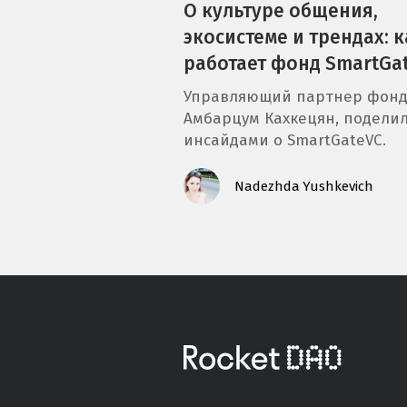
О культуре общения,
экосистеме и трендах: к
работает фонд SmartGa
Управляющий партнер фонд
Амбарцум Кахкецян, подели
инсайдами о SmartGateVC.
Nadezhda Yushkevich