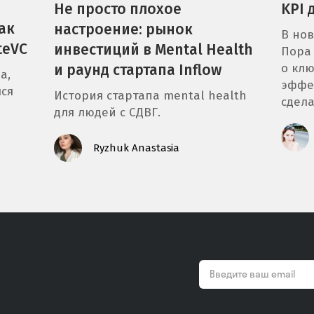
KPI 
Не просто плохое
ак
настроение: рынок
В нов
teVC
инвестиций в Mental Health
Пора 
о клю
и раунд стартапа Inflow
а,
эффе
лся
История стартапа mental health
сдела
для людей с СДВГ.
Ryzhuk Anastasia
email
*