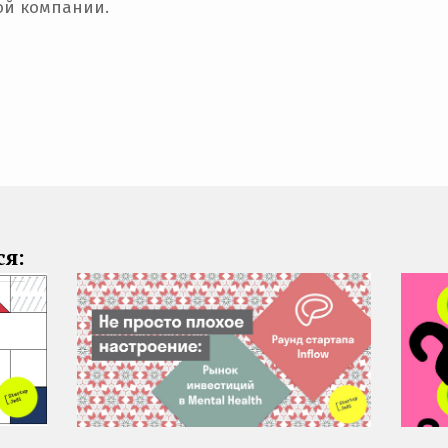
ой компании.
ся: