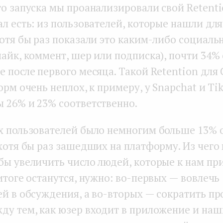
го запуска мы проанализировали свой Retenti
л есть: из пользователей, которые нашли для
хотя бы раз показали это каким-либо социал
айк, коммент, шер или подписка), почти 34%
е после первого месяца. Такой Retention для
орм очень неплох, к примеру, у Snapchat и Ti
 26% и 23% соответственно.
х пользователей было немногим больше 13% о
 хотя бы раз зашедших на платформу. Из чего
бы увеличить число людей, которые к нам при
итоге останутся, нужно: во-первых — вовлечь
ей в обсуждения, а во-вторых — сократить п
ду тем, как юзер входит в приложение и наш