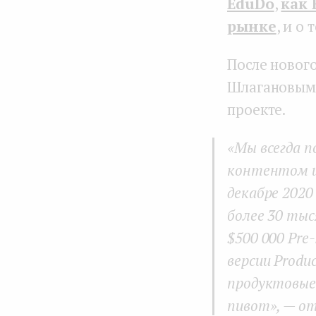
EduDo
,
как 
рынке
, и о 
После новог
Шлагановым,
проекте.
«Мы всегда 
контентом и
декабре 2020
более 30 тыс
$500 000 Pre
версии Produ
продуктовые
пивот», — о