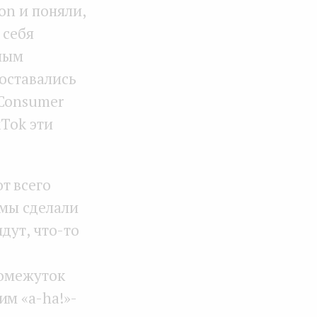
on и поняли,
 себя
ьным
 оставались
 Consumer
kTok эти
т всего
 мы сделали
дут, что-то
ромежуток
им «a-ha!»-