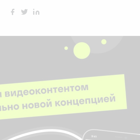
Face
Twit
Lin
boo
ter
kedI
k
n