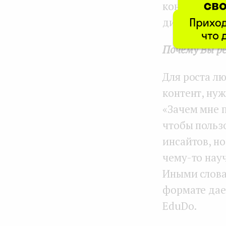
контентом, 
дискуссий в
Почему Вы р
Для роста л
контент, нуж
«Зачем мне п
чтобы польз
инсайтов, но
чему-то нау
Иными слова
формате дае
EduDo.