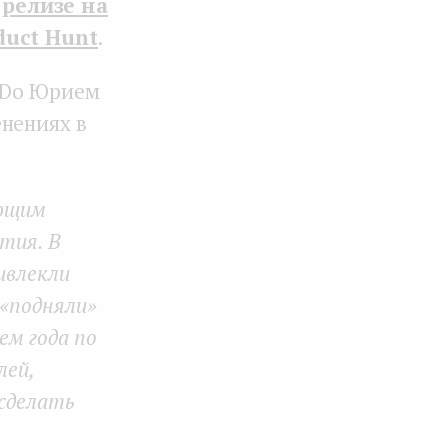
 релизе на
duct Hunt
.
duDo Юрием
енениях в
ающим
тия. В
ивлекли
 «подняли»
ем года по
лей,
сделать