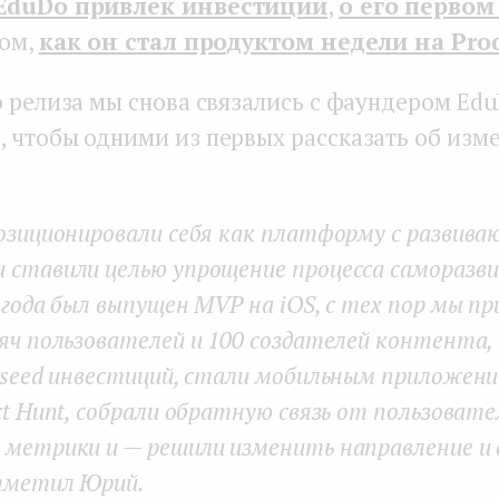
EduDo привлек инвестиции
,
о его первом
том,
как он стал продуктом недели на Pro
о релиза мы снова связались с фаундером E
 чтобы одними из первых рассказать об изм
позиционировали себя как платформу с развив
 ставили целью упрощение процесса саморазви
 года был выпущен MVP на iOS, с тех пор мы пр
яч пользователей и 100 создателей контента,
-seed инвестиций, стали мобильным приложени
ct Hunt, собрали обратную связь от пользовате
 метрики и — решили изменить направление и 
тметил Юрий.