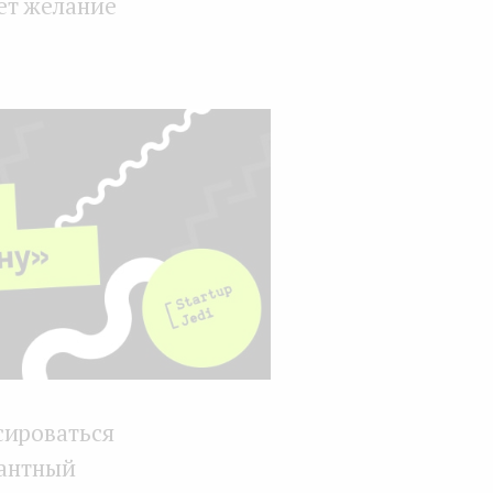
ет желание
сироваться
вантный