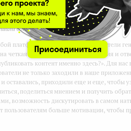
то сейчас мы создаем платформу для асинхро
 видеоформате.
ешили обновиться кардинально?
юбой платформы, на которой пользователи ге
на четкая механика их взаимодействия и отве
убликовать контент именно здесь?». Для нас 
ователи не только заходили в наше приложен
 и оставались, приходили еще и еще, чтобы у
читься, поделиться мнением и получить обрат
ми, возможность дискутировать в самом на
т пользователям больше мотивации, чтобы п