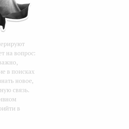
нных
нерируют
т на вопрос:
важно,
ие в поисках
знать новое,
ную связь.
тивном
рийти в