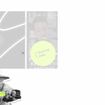
гой. Если
вающим