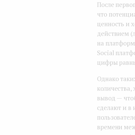
После перво
что потенциа
ценность и 
действием (л
на платформ
Social платф
цифры равны
Однако таки
количества,
вывод — что
сделают и в 
пользовател
времени меж