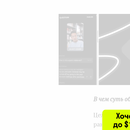
В чем суть о
Цель EduDo 2
ранее мы со