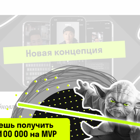
бновления?
.0 остается такой же, но концепция будет дру
здавали приложение в стиле TikTok с разви