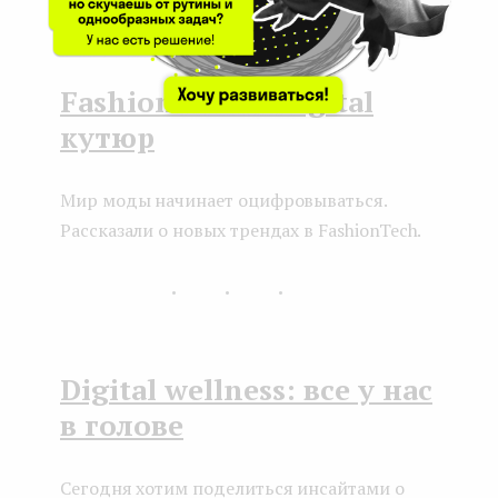
Fashion tech и digital
кутюр
Мир моды начинает оцифровываться.
Рассказали о новых трендах в FashionTech.
...
Digital wellness: все у нас
в голове
Сегодня хотим поделиться инсайтами о