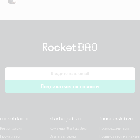
email
Подписаться на новости
*
rocketdao.io
startupjedi.vc
founderslub.vc
Регистрация
Команда Startup Jedi
Присоединиться
Пройти тест
Стать автором
Подписаться на канал