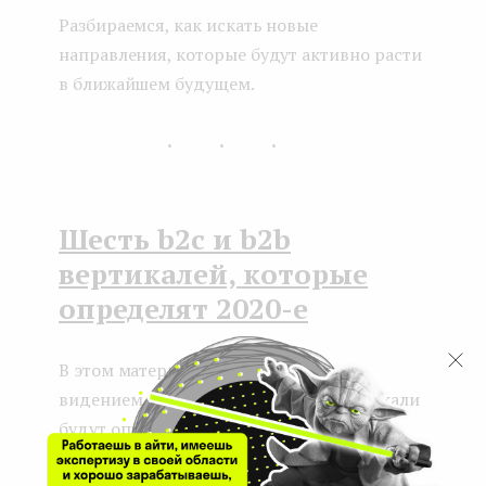
Разбираемся, как искать новые
направления, которые будут активно расти
в ближайшем будущем.
...
Шесть b2c и b2b
вертикалей, которые
определят 2020-е
В этом материале поделимся своим
видением на то, какие тренды и вертикали
будут определять двадцатые.
...